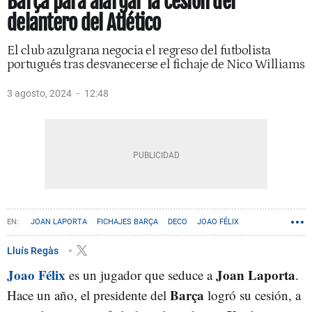
Barça para alargar la cesión del
delantero del Atlético
El club azulgrana negocia el regreso del futbolista
portugués tras desvanecerse el fichaje de Nico Williams
3 agosto, 2024
12:48
JOAN LAPORTA
FICHAJES BARÇA
DECO
JOAO FÉLIX
Lluís Regàs
Joao Félix
Joan Laporta
es un jugador que seduce a
.
Barça
Hace un año, el presidente del
logró su cesión, a