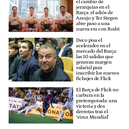
el cambio de
jerarquías en el
Barça: el adiós de
Araujo y Ter Stegen
abre paso a una
nueva era con Rodri
Deco pisa el
acelerador en el
mercado del Barça:
las 10 salidas que
generan margen
salarial para
inscribir los nuevos
fichajes de Flick
El Barça de Flick no
carbura en la
pretemporada: una
victoria y dos
derrotas tras el
‘virus Mundial’