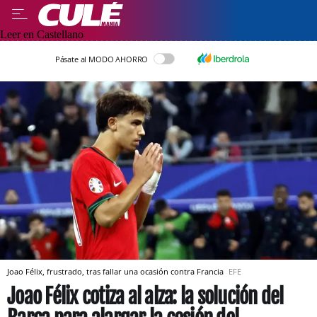
Leer en Castellano
Pásate al MODO AHORRO
Joao Félix, frustrado, tras fallar una ocasión contra Francia
EFE
Joao Félix cotiza al alza: la solución del