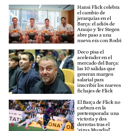
Hansi Flick celebra
el cambio de
jerarquías en el
Barça: el adiós de
Araujo y Ter Stegen
abre paso a una
nueva era con Rodri
Deco pisa el
acelerador en el
mercado del Barça:
las 10 salidas que
generan margen
salarial para
inscribir los nuevos
fichajes de Flick
El Barça de Flick no
carbura en la
pretemporada: una
victoria y dos
derrotas tras el
‘virus Mundial’