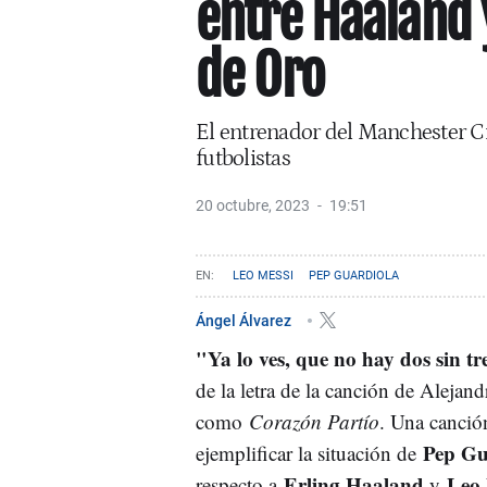
entre Haaland 
de Oro
El entrenador del Manchester Cit
futbolistas
20 octubre, 2023
19:51
LEO MESSI
PEP GUARDIOLA
Ángel Álvarez
"Ya lo ves, que no hay dos sin tr
de la letra de la canción de Alejand
como
Corazón Partío
. Una canció
Pep Gu
ejemplificar la situación de
Erling Haaland
Leo 
respecto a
y