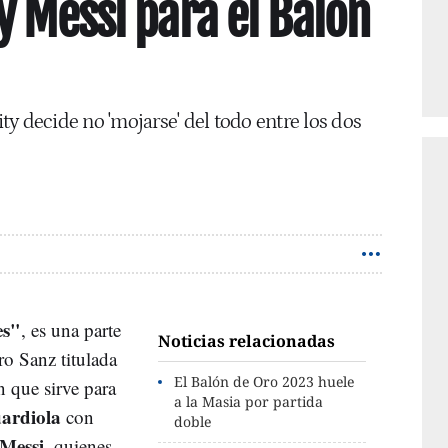
y Messi para el Balón
y decide no 'mojarse' del todo entre los dos
es"
, es una parte
Noticias relacionadas
ro Sanz titulada
El Balón de Oro 2023 huele
n que sirve para
a la Masia por partida
ardiola
con
doble
Messi
, quienes