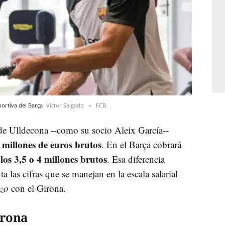
portiva del Barça
Víctor Salgado
FCB
 de Ulldecona --como su socio Aleix García--
 2 millones de euros brutos
. En el Barça cobrará
los 3,5 o 4 millones brutos
. Esa diferencia
a las cifras que se manejan en la escala salarial
azo
con el Girona.
irona