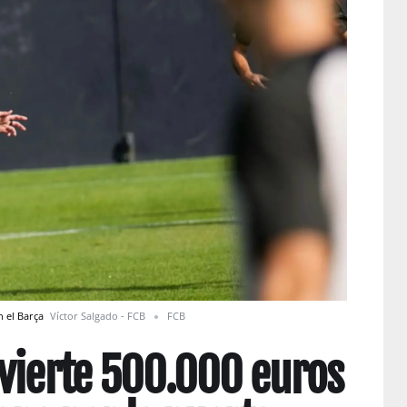
n el Barça
Víctor Salgado - FCB
FCB
vierte 500.000 euros