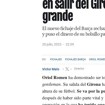
en salir del Gi
grande
El nuevo fichaje del Barça rechaz
y puso el dinero de su bolsillo pa
20 julio, 2023
22:39
FICHAJES
FICHAJES BARÇA
ORIOL ROME
Víctor Malo
Director
Oriol Romeu
ha demostrado ser t
Girona
gentleman
. Su salida del
ha
Se va por la p
altura de su fútbol.
después de haber sido parte vital y
ha tenido que
operación en la que