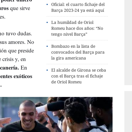
Oficial: el cuarto fichaje del
uros
que sirve
Barça 2023-24 ya está aquí
tes.
La humildad de Oriol
Romeu hace dos años: “No
no tuvo dudas.
tengo nivel Barça”
e sus amores. No
Bombazo en la lista de
ción que preside
convocados del Barça para
crisis y, en
la gira americana
canería.
En
El alcalde de Girona se ceba
entes exóticos
con el Barça tras el fichaje
de Oriol Romeu
.