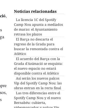
Noticias relacionadas
ció
,
La licencia 1C del Spotify
Camp Nou apunta a mediados
es
de marzo: el Ayuntamiento
retrasa los plazos
rga
El Barça no descarta el
regreso de la Grada para
buscar la remontada contra el
Atlético
El acuerdo del Barça con la
Grada d'Animació se enquista:
el nuevo espacio no estará
disponible contra el Atlético
Así serán los nuevos palcos
Vip del Spotify Camp Nou: las
mpre
obras entran en la recta final
sos,
Las tres diferencias entre el
Spotify Camp Nou y el nuevo
s
Bernabéu: cubierta,
videomarcador y palcos Vip