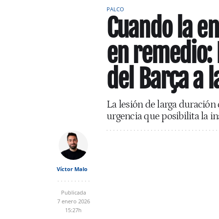
PALCO
Cuando la en
en remedio: L
del Barça a 
La lesión de larga duración
urgencia que posibilita la i
Víctor Malo
Publicada
7 enero 2026
15:27h