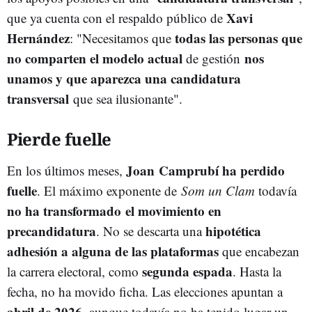
Xavi
que ya cuenta con el respaldo público de
Hernández
todas las personas que
: "N
ecesitamos que
no comparten el modelo actual
nos
de gestión
unamos y que aparezca una candidatura
transversal
que sea ilusionante".
Pierde fuelle
Joan
Camprubí ha perdido
En los últimos meses,
fuelle
. El máximo exponente de
Som un Clam
todavía
no ha transformado el movimiento en
precandidatura
hipotética
. No se descarta una
adhesión a alguna de las plataformas
que encabezan
segunda espada
la carrera electoral, como
. Hasta la
fecha, no ha movido ficha. Las elecciones apuntan a
abril de 2026
, aunque todavía no ha tenido lugar un