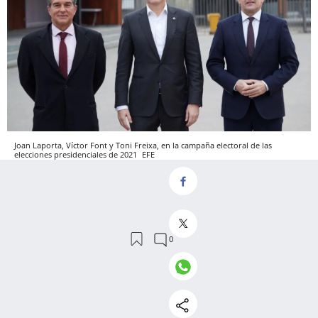
Joan Laporta, Víctor Font y Toni Freixa, en la campaña electoral de las
elecciones presidenciales de 2021
EFE
En 2021, ya terminó la carrera electoral tercero, con
4.760 votos, el 8,58%
. Tampoco ha realizado
muchos esperan que el
movimientos en firme, pero
abogado catalán se presente para ayudar a
Laporta
. El letrado recomendado por Alejandro
Echevarría en 2003 ha defendido en repetidas ocasiones
a su homólogo ante los medios y en las redes durante