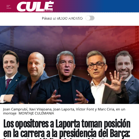
LEER EN CASTELLANO
Pásate al MODO AHORRO
Joan Camprubí, Xavi Vilajoana, Joan Laporta, Víctor Font y Marc Ciria, en un
montaje
MONTAJE CULEMANIA
Los opositores a Laporta toman posición
en la carrera a la presidencia del Barça: