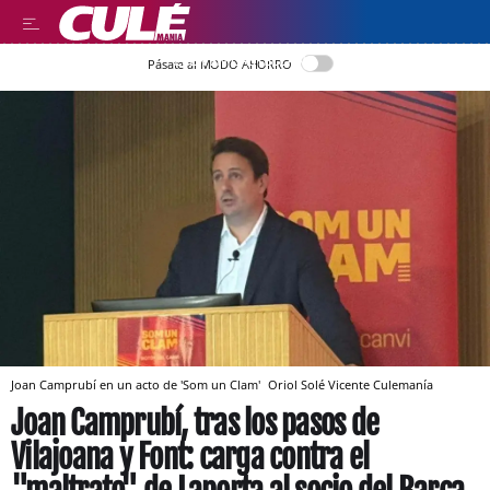
LEER EN CASTELLANO
Pásate al MODO AHORRO
Joan Camprubí en un acto de 'Som un Clam'
Oriol Solé Vicente
Culemanía
Joan Camprubí, tras los pasos de
Vilajoana y Font: carga contra el