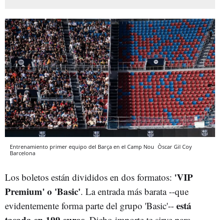
Entrenamiento primer equipo del Barça en el Camp Nou
Òscar Gil Coy
Barcelona
'VIP
Los boletos están divididos en dos formatos:
Premium' o 'Basic'
. La entrada más barata --que
está
evidentemente forma parte del grupo 'Basic'--
tasada en 199 euros
. Dicho importe te sirve para