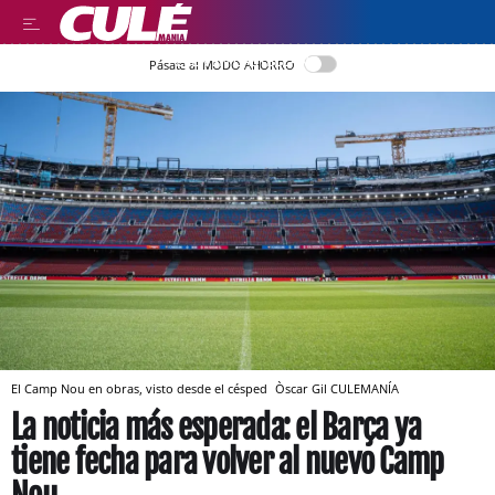
LEER EN CASTELLANO
Pásate al MODO AHORRO
El Camp Nou en obras, visto desde el césped
Òscar Gil
CULEMANÍA
La noticia más esperada: el Barça ya
tiene fecha para volver al nuevo Camp