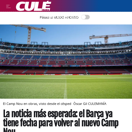
LEER EN CASTELLANO
Pásate al MODO AHORRO
El Camp Nou en obras, visto desde el césped
Òscar Gil
CULEMANÍA
La noticia más esperada: el Barça ya
tiene fecha para volver al nuevo Camp