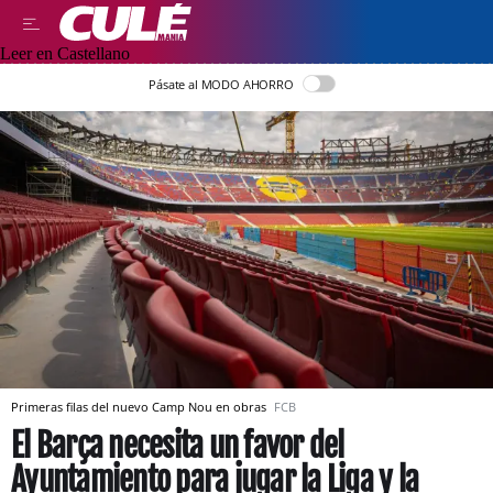
Leer en Castellano
Pásate al MODO AHORRO
Primeras filas del nuevo Camp Nou en obras
FCB
El Barça necesita un favor del
Ayuntamiento para jugar la Liga y la