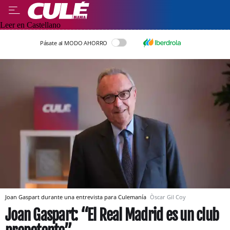
Leer en Castellano
Pásate al MODO AHORRO
Joan Gaspart durante una entrevista para Culemanía
Òscar Gil Coy
Joan Gaspart: “El Real Madrid es un club