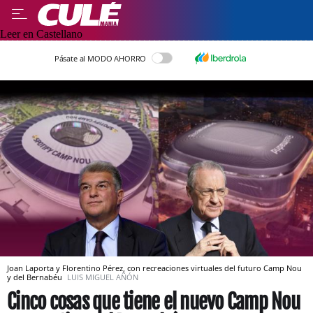
Leer en Castellano
Pásate al MODO AHORRO
Joan Laporta y Florentino Pérez, con recreaciones virtuales del futuro Camp Nou
y del Bernabéu
LUIS MIGUEL AÑÓN
Cinco cosas que tiene el nuevo Camp Nou