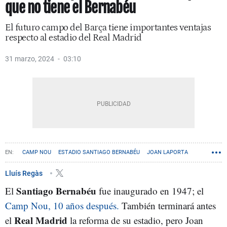
que no tiene el Bernabéu
El futuro campo del Barça tiene importantes ventajas
respecto al estadio del Real Madrid
31 marzo, 2024
03:10
CAMP NOU
ESTADIO SANTIAGO BERNABÉU
JOAN LAPORTA
ESPAI BARÇA
Lluís Regàs
Santiago Bernabéu
El
fue inaugurado en 1947; el
Camp Nou, 10 años después.
También terminará antes
Real Madrid
el
la reforma de su estadio, pero Joan