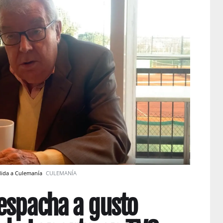
edida a Culemanía
CULEMANÍA
espacha a gusto