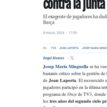
contra la junta
El exagente de jugadores ha dado
Barça
8 marzo, 2024
17:09
TV3
JOAN LAPORTA
JOSEP MARIA MING
Ángel Álvarez
Josep María Minguella
se ha vue
bastante crítico sobre la gestión de 
Joan
Laporta
de
. El reconocido 
jugadores participó en la última tert
programa de
Onze
de TV3, donde 
tres años del segundo ciclo pr
los