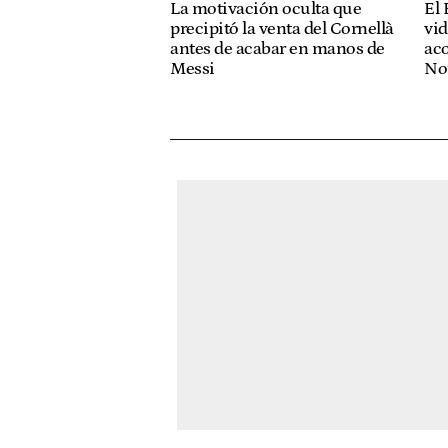
La motivación oculta que
El 
precipitó la venta del Cornellà
vid
antes de acabar en manos de
ac
Messi
No