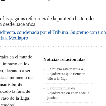
 las páginas referentes de la piratería ha tenido
ia desde hace años
adirecta, condenada por el Tribunal Supremo con una
ia a Mediapro
rtales en el mundo
Noticias relacionadas
u impacto en los
La nueva alternativa a
o, llegando a ser
Rojadirecta que tiene en
cia al momento de
vilo a la Liga
ansmisión de
La última filial de
ocado la furia de
Rojadirecta en caer ante la
la Liga
l caso de
,
justicia
ntenidos