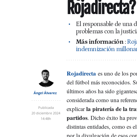
Rojadirecta?
El responsable de una de
problemas con la justic
Más información
:
Roj
indemnización millonar
Rojadirecta
es uno de los po
del fútbol más reconocidos. S
últimos años ha sido gigantesc
Ángel Álvarez
considerada como una referen
la piratería de la tr
explicar
Publicada
20 diciembre 2024
partidos
. Dicho éxito ha prov
14:48h
distintas entidades, como es e
por la divulgación de esos co