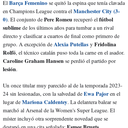
Barça Femenino
El
se quitó la espina que tenía clavada
Manchester City (3-
en Champions League contra el
0)
Pere Romeu
fútbol
. El conjunto de
recuperó el
sublime
de los últimos años para tumbar a un rival
directo y clasificar a cuartos de final como primero de
Alexia Putellas
Fridolina
grupo. A excepción de
y
Rolfö
, el técnico catalán puso toda la carne en el asador.
Caroline Graham Hansen
se perdió el partido por
lesión
.
Un once titular muy parecido al de la temporada 2023-
Ewa Pajor
24 sin lesionadas, con la salvedad de
en el
Mariona Caldentey
lugar de
. La delantera balear se
marchó al Arsenal de la Women's Super League. El
míster incluyó otra sorprendente novedad que se
Esmee Brugts
destapó en una cita señalada:
.