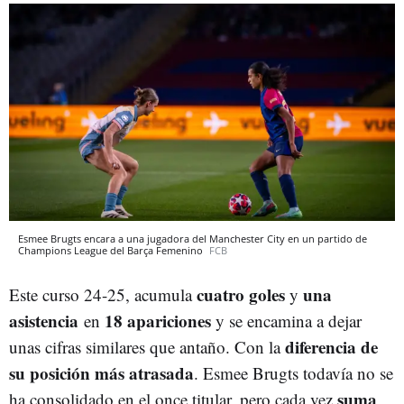
Esmee Brugts encara a una jugadora del Manchester City en un partido de
Champions League del Barça Femenino
FCB
cuatro goles
una
Este curso 24-25, acumula
y
asistencia
18 apariciones
en
y se encamina a dejar
diferencia de
unas cifras similares que antaño. Con la
su posición más atrasada
. Esmee Brugts todavía no se
suma
ha consolidado en el once titular, pero cada vez