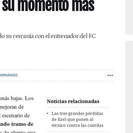
n su momento más
do su cercanía con el entrenador del FC
 HERNÁNDEZ
 más bajas. Los
Noticias relacionadas
 mejoran de
Las tres grandes pérdidas
l escenario de
de Xavi que ponen al
undo tramo de
técnico contra las cuerdas
 de aliento que