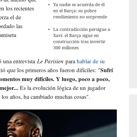
Ya nadie se acuerda de él
n los recientes
en el Barça: su pobre
erza el de
rendimiento no sorprende
ordado las
La contradicción persigue a
camiseta
Xavi: el Barça sigue en
construcción tras invertir
300 millones
ó una entrevista
Le Parisien
para
hablar de su
Sufrí
ió que los primeros años fueron difíciles:
"
mentos muy difíciles. Y luego, poco a poco,
mejor...
Es la evolución lógica de un jugador
de los años, ha cambiado muchas cosas".