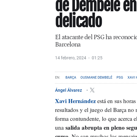
de Dembelé e
delicado
El atacante del PSG ha reconoci
Barcelona
14 febrero, 2024
01:25
BARÇA
OUSMANE DEMBELÉ
PSG
XAVI
Ángel Álvarez
Xavi Hernández
está en sus horas
resultados y el juego del Barça no
forma contundente, lo que acerca e
salida abrupta en pleno seg
una
curso
. No son muchos los mensajes