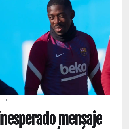
ça
EFE
 inesperado mensaje