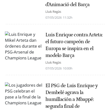
d'Animació del Barça
Lluís Regàs
07/05/2026
11:32h
Luis Enrique contra Arteta:
el futuro campeón de
Europa se inspira en el
modelo Barça
Lluís Regàs
07/05/2026
10:00h
El PSG de Luis Enrique y
Dembelé agrava la
humillación a Mbappé:
segunda final de