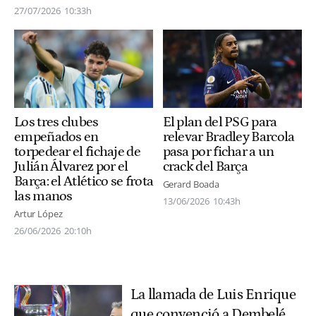
27/07/2026
10:33h
Los tres clubes
El plan del PSG para
empeñados en
relevar Bradley Barcola
torpedear el fichaje de
pasa por fichar a un
Julián Álvarez por el
crack del Barça
Barça: el Atlético se frota
Gerard Boada
las manos
13/06/2026
10:43h
Artur López
26/06/2026
20:10h
La llamada de Luis Enrique
que convenció a Dembelé