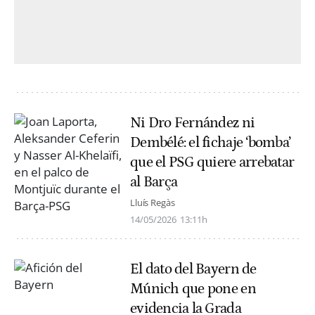
Ni Dro Fernández ni
Dembélé: el fichaje ‘bomba’
que el PSG quiere arrebatar
al Barça
Lluís Regàs
14/05/2026
13:11h
El dato del Bayern de
Múnich que pone en
evidencia la Grada