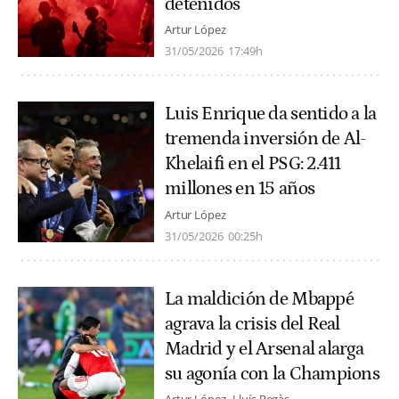
detenidos
Artur López
31/05/2026
17:49h
Luis Enrique da sentido a la
tremenda inversión de Al-
Khelaifi en el PSG: 2.411
millones en 15 años
Artur López
31/05/2026
00:25h
La maldición de Mbappé
agrava la crisis del Real
Madrid y el Arsenal alarga
su agonía con la Champions
Artur López
Lluís Regàs