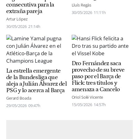
consecutiva para la
Lluís Regàs
extraña pareja
30/05/2026
11:11h
Artur López
30/05/2026
21:14h
Dro Fernández saca
provecho de su breve
La estrella emergente
paso por el Barça de
de la Bundesliga que
Flick: tres títulos y
aleja a Julián Álvarez del
amenaza a Cancelo
PSG y lo acerca al Barça
Oriol Solé Vicente
Gerard Boada
15/05/2026
14:57h
29/05/2026
09:47h