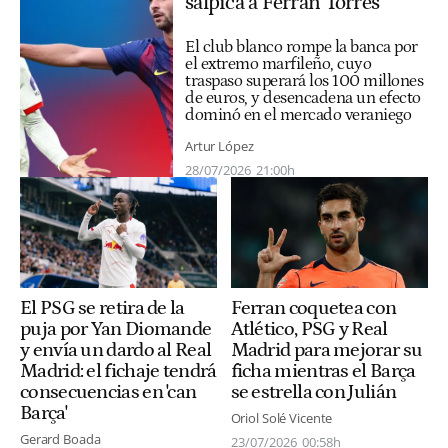
salpica a Ferran Torres
El club blanco rompe la banca por
el extremo marfileño, cuyo
traspaso superará los 100 millones
de euros, y desencadena un efecto
dominó en el mercado veraniego
Artur López
28/07/2026
21:00h
Ferran coquetea con
El PSG se retira de la
Atlético, PSG y Real
puja por Yan Diomande
Madrid para mejorar su
y envía un dardo al Real
ficha mientras el Barça
Madrid: el fichaje tendrá
se estrella con Julián
consecuencias en 'can
Barça'
Oriol Solé Vicente
Gerard Boada
23/07/2026
00:58h