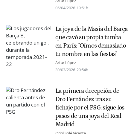
Artur López
06/04/2026
19:51h
La joya de la Masía del Barça
que cavó su propia tumba
en París: "Oímos demasiado
tu nombre en las fiestas"
Artur López
30/03/2026
20:54h
La primera decepción de
Dro Fernández tras su
fichaje por el PSG: sigue los
pasos de una joya del Real
Madrid
Oriol Solé Vicente