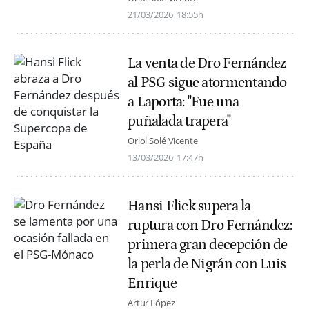
21/03/2026
18:55h
La venta de Dro Fernández
al PSG sigue atormentando
a Laporta: "Fue una
puñalada trapera"
Oriol Solé Vicente
13/03/2026
17:47h
Hansi Flick supera la
ruptura con Dro Fernández:
primera gran decepción de
la perla de Nigrán con Luis
Enrique
Artur López