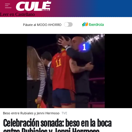
Leer en Castellano
Pásate al MODO AHORRO
Beso entre Rubiales y Jenni Hermoso
TVE
Celebración sonada: beso en la boca