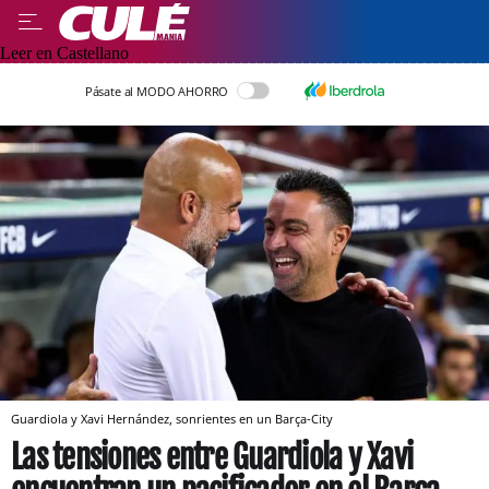
Leer en Castellano
Pásate al MODO AHORRO
Guardiola y Xavi Hernández, sonrientes en un Barça-City
Las tensiones entre Guardiola y Xavi