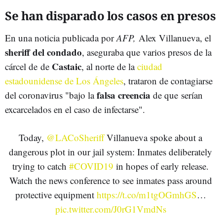
Se han disparado los casos en presos
En una noticia publicada por
AFP,
Alex Villanueva, el
sheriff del condado
, aseguraba que varios presos de la
Castaic
cárcel de de
, al norte de la
ciudad
estadounidense de Los Ángeles
, trataron de contagiarse
falsa creencia
del coronavirus "bajo la
de que serían
excarcelados en el caso de infectarse".
Today,
@LACoSheriff
Villanueva spoke about a
dangerous plot in our jail system: Inmates deliberately
trying to catch
#COVID19
in hopes of early release.
Watch the news conference to see inmates pass around
protective equipment
https://t.co/m1tgOGmhGS
…
pic.twitter.com/J0rG1VmdNs