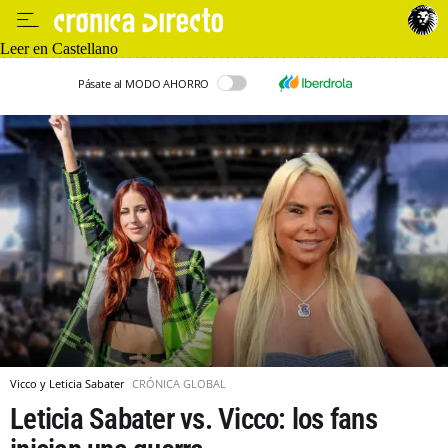
Leer en Castellano
Pásate al MODO AHORRO
Vicco y Leticia Sabater
CRÓNICA GLOBAL
Leticia Sabater vs. Vicco: los fans