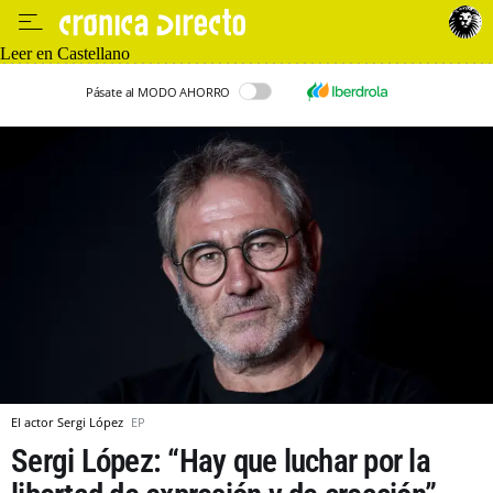
Leer en Castellano
Pásate al MODO AHORRO
El actor Sergi López
EP
Sergi López: “Hay que luchar por la