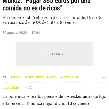
Muñoz: "Pagar 365 euros por una
comida no es de ricos"
El cocinero subió el precio de su restaurante, DiverXo,
en casi más del 50%: de 250 a 365 euros
30 agosto, 2022
12:04
PRECIOS
BARES Y RESTAURANTES
GASTRONOMÍA
DAVID MUÑOZ
Laura Martín
La polémica sobre los precios de los restaurantes de lujo
está servida. Y nunca mejor dicho. El cocinero