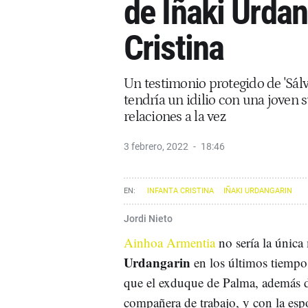
de Iñaki Urdan
Cristina
Un testimonio protegido de 'Sá
tendría un idilio con una joven 
relaciones a la vez
3 febrero, 2022
18:46
INFANTA CRISTINA
IÑAKI URDANGARIN
Jordi Nieto
Ainhoa Armentia
no sería la única
Urdangarin
en los últimos tiempo
que el exduque de Palma, además de 
compañera de trabajo, y con la esp