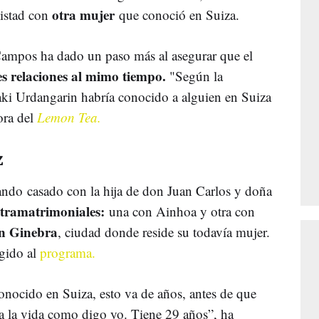
otra mujer
istad con
que conoció en Suiza.
 Campos ha dado un paso más al asegurar que el
es relaciones al mimo tiempo.
"Según la
aki Urdangarin habría conocido a alguien en Suiza
ora del
Lemon Tea.
z
tando casado con la hija de don Juan Carlos y doña
xtramatrimoniales:
una con Ainhoa y otra con
n Ginebra
, ciudad donde reside su todavía mujer.
egido al
programa.
conocido en Suiza, esto va de años, antes de que
oda la vida como digo yo. Tiene 29 años”, ha