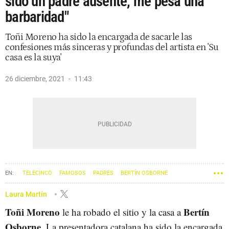
sido un padre ausente, me pesa una
barbaridad"
Toñi Moreno ha sido la encargada de sacarle las
confesiones más sinceras y profundas del artista en 'Su
casa es la suya'
26 diciembre, 2021
11:43
TELECINCO
FAMOSOS
PADRES
BERTÍN OSBORNE
TOÑI MORENO
Laura Martín
Toñi Moreno
Bertín
le ha robado el sitio y la casa a
Osborne
. La presentadora catalana ha sido la encargada