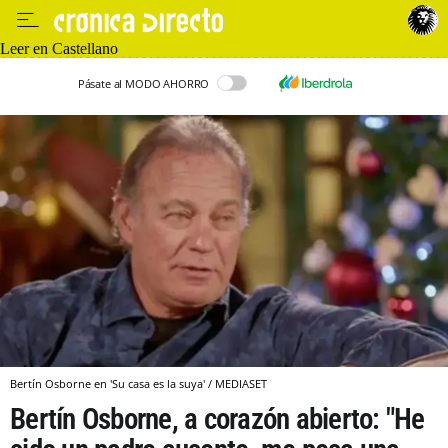
Leer en Castellano
Pásate al MODO AHORRO
Bertín Osborne en 'Su casa es la suya' / MEDIASET
Bertín Osborne, a corazón abierto: "He