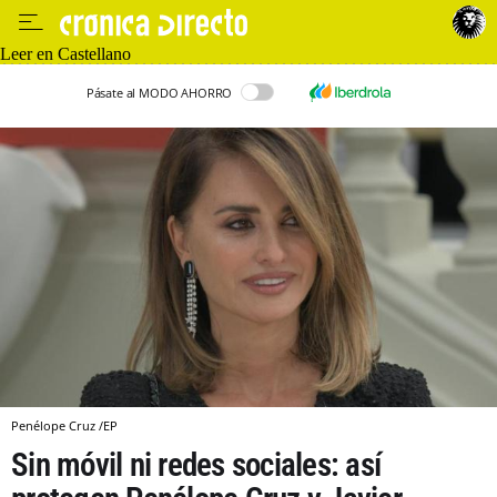
Leer en Castellano
Pásate al MODO AHORRO
Penélope Cruz /EP
Sin móvil ni redes sociales: así