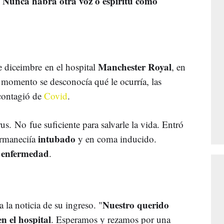
Nunca habrá otra voz o espíritu como
.
Manchester Royal
de diceimbre en el hospital
, en
r momento se desconocía qué le ocurría, las
 contagió de
Covid
.
rus. No fue suficiente para salvarle la vida. Entró
intubado
ermaneciía
y en coma inducido.
enfermedad
a
.
Nuestro querido
 la noticia de su ingreso. "
n el hospital
. Esperamos y rezamos por una