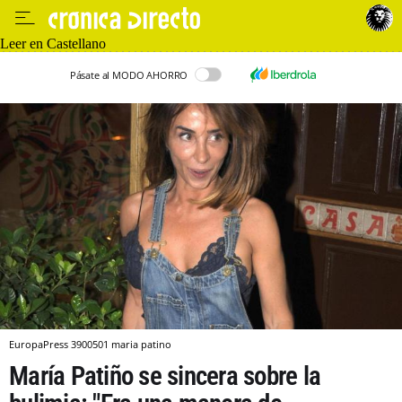
Leer en Castellano
Pásate al MODO AHORRO
EuropaPress 3900501 maria patino
María Patiño se sincera sobre la