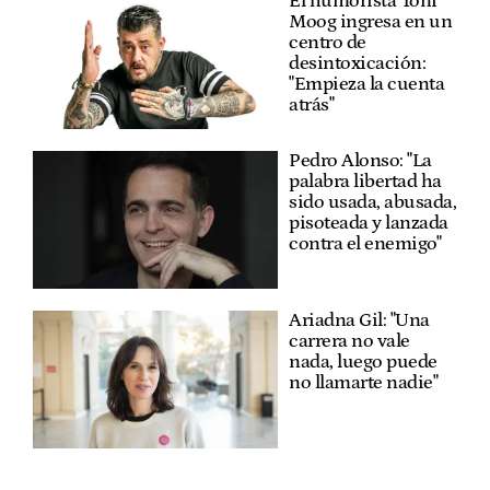
El humorista Toni
Moog ingresa en un
centro de
desintoxicación:
"Empieza la cuenta
atrás"
Pedro Alonso: "La
palabra libertad ha
sido usada, abusada,
pisoteada y lanzada
contra el enemigo"
Ariadna Gil: "Una
carrera no vale
nada, luego puede
no llamarte nadie"