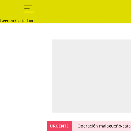
Leer en Castellano
URGENTE
Operación malagueño-catal