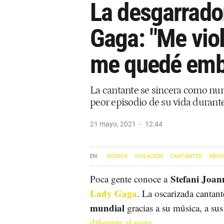
La desgarrado
Gaga: "Me vio
me quedé emb
La cantante se sincera como nun
peor episodio de su vida durant
21 mayo, 2021
12:44
MÚSICA
VIOLACIÓN
CANTANTES
ABUS
Stefani Joan
Poca gente conoce a
Lady Gaga
. La oscarizada canta
mundial
gracias a su música, a sus
diferente al resto
.