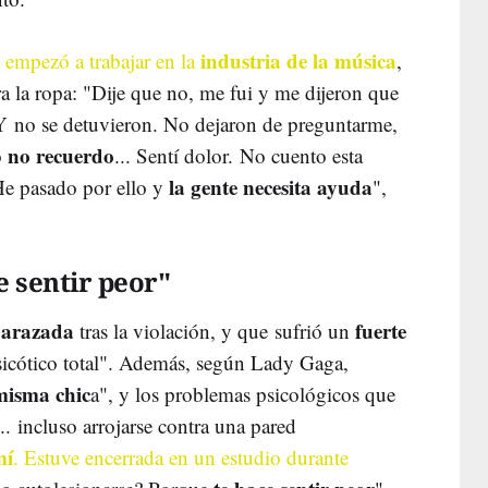
industria de la música
d
empezó a trabajar en la
,
ra la ropa: "Dije que no, me fui y me dijeron que
Y no se detuvieron. No dejaron de preguntarme,
no recuerdo
o
... Sentí dolor. No cuento esta
la gente necesita ayuda
 He pasado por ello y
",
e sentir peor"
barazada
fuerte
tras la violación, y que sufrió un
sicótico total". Además, según Lady Gaga,
misma chic
a", y los problemas psicológicos que
... incluso arrojarse contra una pared
mí
. Estuve encerrada en un estudio durante