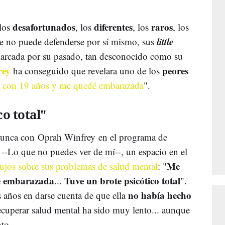
desafortunados
diferentes
raros
 los
, los
, los
, los
little
que no puede defenderse por sí mismo, sus
arcada por su pasado, tan desconocido como su
rey
peores
ha conseguido que revelara uno de los
 con 19 años y me quedé embarazada
".
o total"
unca con Oprah Winfrey en el programa de
--
Lo que no puedes ver de mí--, un espacio en el
Me
pujos sobre sus problemas de salud mental
: "
dé embarazada
Tuve un brote psicótico total
...
".
no había hecho
s años en darse cuenta de que ella
ecuperar salud mental ha sido muy lento... aunque
nto.