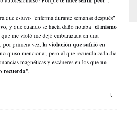
te hace sentir peor
o autolesionarse? Porque
".
dera que estuvo "enferma durante semanas después"
ivo
el mismo
, y que cuando se hacía daño notaba "
a que me violó me dejó embarazada en una
la violación que sufrió en
, por primera vez,
o quiso mencionar, pero al que recuerda cada día
no
sonancias magnéticas y escáneres en los que
o recuerda
".