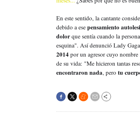
meses...
¿Sabes por qué no es buen
En este sentido, la cantante consi
pensamiento autoles
debido a ese
dolor
que sentía cuando la person
esquina". Así denunció Lady Gaga
2014
por un agresor cuyo nombre n
de su vida: "Me hicieron tantas re
encontraron nada
tu cuerp
, pero