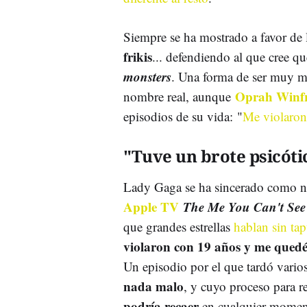
Siempre se ha mostrado a favor de
frikis
... defendiendo al que cree 
monsters
. Una forma de ser muy m
Oprah Winf
nombre real, aunque
episodios de su vida: "
Me violaron
"Tuve un brote psicótic
Lady Gaga se ha sincerado como n
Apple TV
The Me You Can't See
que grandes estrellas
hablan sin ta
violaron con 19 años y me que
Un episodio por el que tardó vario
nada malo
, y cuyo proceso para r
podría recaer
en cualquier mome