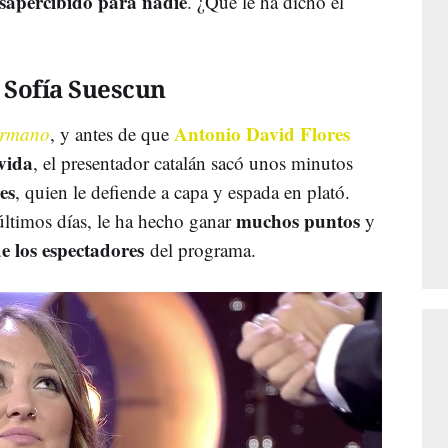
sapercibido para nadie
. ¿Qué le ha dicho el
a Sofía Suescun
Antonio David Flores
ermano
, y antes de que
vida
, el presentador catalán sacó unos minutos
es
, quien le defiende a capa y espada en plató.
muchos puntos
últimos días, le ha hecho ganar
y
de los espectadores
del programa.