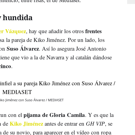
y hundida
er Vázquez
frentes
, hay que añadir los otros
a la pareja de Kiko Jiménez. Por un lado, los
Suso Álvarez
on
. Así lo asegura José Antonio
iene que vio a la de Navarra y al catalán dándose
cinco
.
 Kiko Jiménez con Suso Álvarez / MEDIASET
pijama de Gloria Camila
cun con el
. Y es que la
Kiko Jiménez
ón de
antes de entrar en
GH VIP
, se
a de su novio, para aparecer en el vídeo con ropa