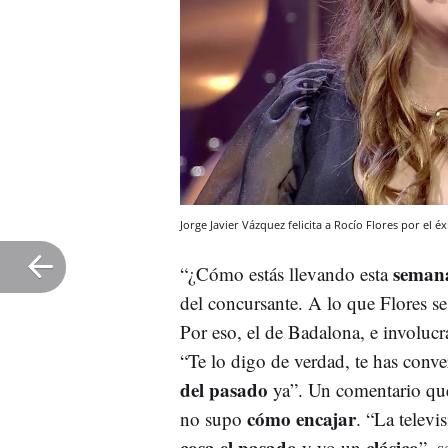
Jorge Javier Vázquez felicita a Rocío Flores por el
semana
“¿Cómo estás llevando esta
del concursante. A lo que Flores s
Por eso, el de Badalona, e involuc
“Te lo digo de verdad, te has conv
del pasado
ya”. Un comentario qu
cómo encajar
no supo
. “La televi
cosa el pasado
clásico
y yo un
”, s