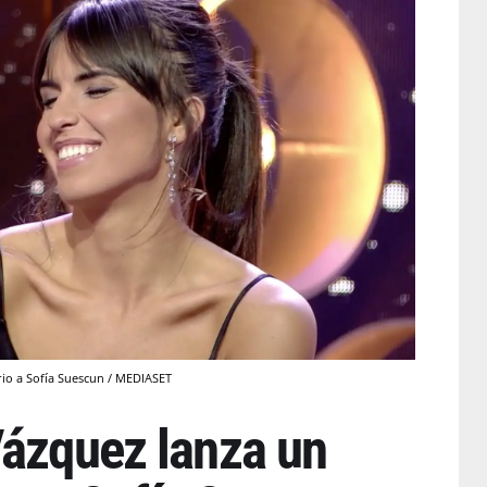
io a Sofía Suescun / MEDIASET
Vázquez lanza un