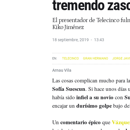
tremendo zasc
El presentador de Telecinco ful
Kiko Jiménez
18 septiembre, 2019
13:43
TELECINCO
GRAN HERMANO
JORGE JAV
Arnau Vila
Las cosas complican mucho para l
Sofía Suescun
. Si hace unos días
infiel a su novio
Su
había sido
con
durísimo golpe
encajar un
bajo de
comentario épico
Vázque
Un
que