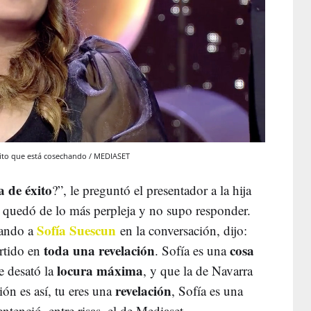
 éxito que está cosechando / MEDIASET
 de éxito
?”, le preguntó el presentador a la hija
e quedó de lo más perpleja y no supo responder.
Sofía Suescun
rando a
en la conversación, dijo:
toda una revelación
cosa
ertido en
. Sofía es una
locura máxima
e desató la
, y que la de Navarra
revelación
sión es así, tu eres una
, Sofía es una
entenció, entre risas, el de Mediaset.