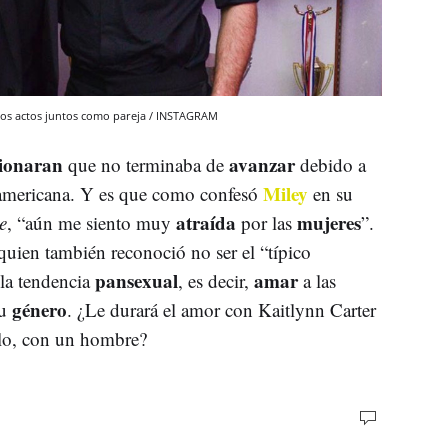
mos actos juntos como pareja / INSTAGRAM
ionaran
avanzar
que no terminaba de
debido a
Miley
mericana. Y es que como confesó
en su
atraída
mujeres
e
, “aún me siento muy
por las
”.
 quien también reconoció no ser el “típico
pansexual
amar
 la tendencia
, es decir,
a las
género
su
. ¿Le durará el amor con Kaitlynn Carter
plo, con un hombre?