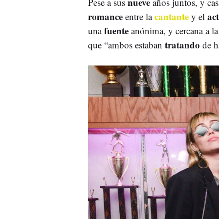
nueve
Pese a sus
años juntos, y ca
romance
cantante
ac
entre la
y el
fuente
una
anónima, y cercana a la 
tratando
que “ambos estaban
de h