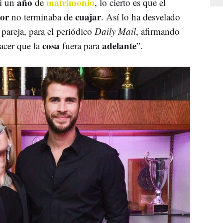
año
matrimonio
si un
de
, lo cierto es que el
tor
cuajar
no terminaba de
. Así lo ha desvelado
pareja, para el periódico
Daily Mail
, afirmando
cosa
adelante
acer que la
fuera para
”.