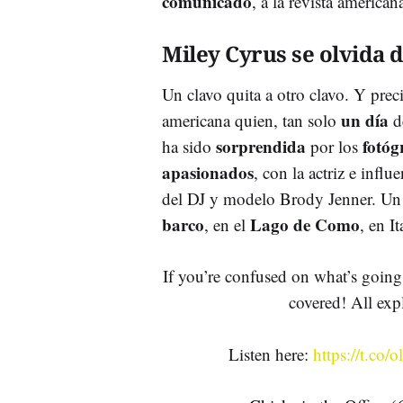
comunicado
, a la revista america
Miley Cyrus se olvida 
Un clavo quita a otro clavo. Y prec
un día
americana quien, tan solo
de
sorprendida
fotóg
ha sido
por los
apasionados
, con la actriz e infl
del DJ y modelo Brody Jenner. Un 
barco
Lago de Como
, en el
, en It
If you’re confused on what’s goi
covered! All exp
Listen here:
https://t.co