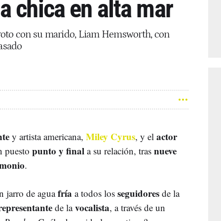
a chica en alta mar
roto con su marido, Liam Hemsworth, con
pasado
nte
Miley Cyrus
actor
y artista americana,
, y el
punto y final
nueve
n puesto
a su relación, tras
imonio
.
fría
seguidores
n jarro de agua
a todos los
de la
representante
vocalista
de la
, a través de un