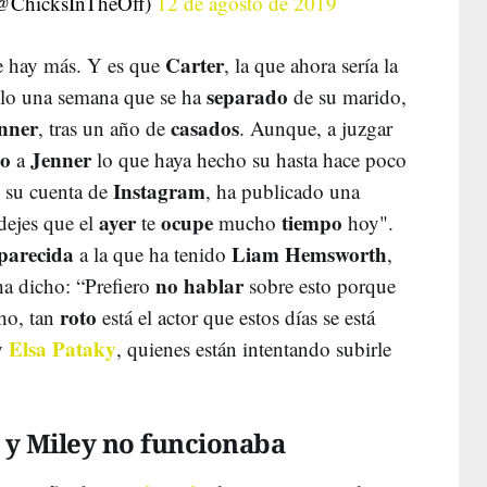
(@ChicksInTheOff)
12 de agosto de 2019
Carter
ue hay más. Y es que
, la que ahora sería la
separado
solo una semana que se ha
de su marido,
nner
casados
, tras un año de
. Aunque, a juzgar
do
Jenner
a
lo que haya hecho su hasta hace poco
Instagram
e su cuenta de
, ha publicado una
ayer
ocupe
tiempo
dejes que el
te
mucho
hoy".
parecida
Liam Hemsworth
a la que ha tenido
,
no hablar
ha dicho: “Prefiero
sobre esto porque
roto
ho, tan
está el actor que estos días se está
Elsa Pataky
y
, quienes están intentando subirle
 y Miley no funcionaba