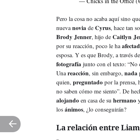
— Chicks in the Office 
Pero la cosa no acaba aquí sino q
novia
Cyrus
nueva
de
, hace tan 
Brody Jenner
Caitlyn Je
, hijo de
afecta
por su reacción, poco le ha
esposa. Y es que Brody, a través d
fotografía
junto con el texto: “No 
reacción
nada 
Una
, sin embargo,
preguntado
quien,
por la prensa, 
no saben cómo me siento”. De hec
alojando
hermano
en casa de su
ánimos
los
, ¿lo conseguirán?
La relación entre Liam