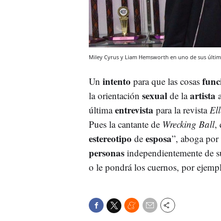
Miley Cyrus y Liam Hemsworth en uno de sus últi
intento
func
Un
para que las cosas
sexual
artista
la orientación
de la
a
entrevista
última
para la revista
Ell
Pues la cantante de
Wrecking Ball
,
estereotipo
esposa
de
”, aboga por
personas
independientemente de 
o le pondrá los cuernos, por ejem