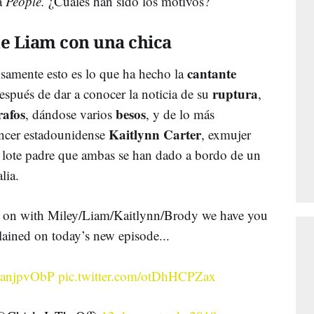
na
People.
¿Cuáles han sido los motivos?
de Liam con una chica
cantante
isamente esto es lo que ha hecho la
ruptura
spués de dar a conocer la noticia de su
,
rafos
besos
, dándose varios
, y de lo más
Kaitlynn Carter
uencer estadounidense
, exmujer
lote padre que ambas se han dado a bordo de un
alia.
ng on with Miley/Liam/Kaitlynn/Brody we have you
lained on today’s new episode...
/olanjpvObP
pic.twitter.com/otDhHCPZax