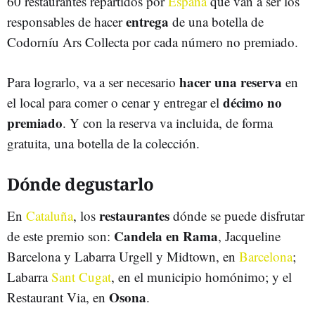
60 restaurantes repartidos por
España
que van a ser los
entrega
responsables de hacer
de una botella de
Codorníu Ars Collecta por cada número no premiado.
hacer una reserva
Para lograrlo, va a ser necesario
en
décimo no
el local para comer o cenar y entregar el
premiado
. Y con la reserva va incluida, de forma
gratuita, una botella de la colección.
Dónde degustarlo
restaurantes
En
Cataluña
, los
dónde se puede disfrutar
Candela en Rama
de este premio son:
, Jacqueline
Barcelona y Labarra Urgell y Midtown, en
Barcelona
;
Labarra
Sant Cugat
, en el municipio homónimo; y el
Osona
Restaurant Via, en
.