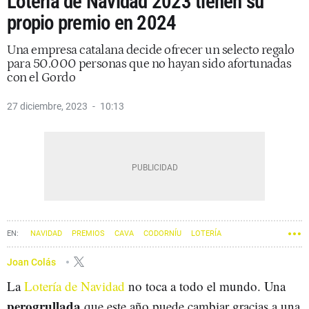
Lotería de Navidad 2023 tienen su
propio premio en 2024
Una empresa catalana decide ofrecer un selecto regalo
para 50.000 personas que no hayan sido afortunadas
con el Gordo
27 diciembre, 2023
10:13
NAVIDAD
PREMIOS
CAVA
CODORNÍU
LOTERÍA
GORDO DE NAVIDAD
LOTERÍAS Y APUESTAS DEL ESTADO
Joan Colás
La
Lotería de Navidad
no toca a todo el mundo. Una
perogrullada
que este año puede cambiar gracias a una