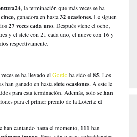
entura24
, la terminación que más veces se ha
cinco
32 ocasiones
l
, ganadora en hasta
. Le siguen
27 veces cada uno
dos
. Después viene el ocho,
tres y el siete con 21 cada uno, el nueve con 16 y
mios respectivamente.
85
veces se ha llevado el
Gordo
ha sido el
. Los
siete ocasiones
ras han ganado en hasta
. A este le
se han
tidos para esta terminación. Además, solo
el
iones para el primer premio de la Lotería:
111
e han cantando hasta el momento,
han
número impar
n
. Pero, aún y estas coincidencias,