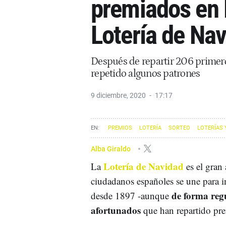
premiados en 
Lotería de Na
Después de repartir 206 primeros
repetido algunos patrones
9 diciembre, 2020
17:17
PREMIOS
LOTERÍA
SORTEO
LOTERÍAS 
Alba Giraldo
Lotería de Navidad
La
es el gran
ciudadanos españoles se une para in
de forma reg
desde 1897 -aunque
afortunados
que han repartido pr