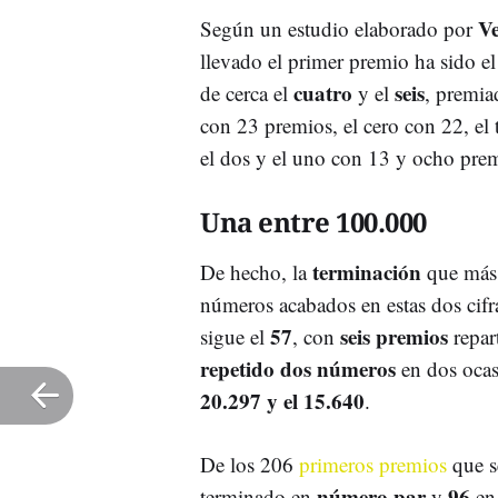
V
Según un estudio elaborado por
llevado el primer premio ha sido e
cuatro
seis
de cerca el
y el
, premia
con 23 premios, el cero con 22, el 
el dos y el uno con 13 y ocho pre
Una entre 100.000
terminación
De hecho, la
que más 
números acabados en estas dos cif
57
seis premios
sigue el
, con
repar
repetido dos números
en dos ocas
20.297 y el 15.640
.
De los 206
primeros premios
que s
número par
96
terminado en
y
e