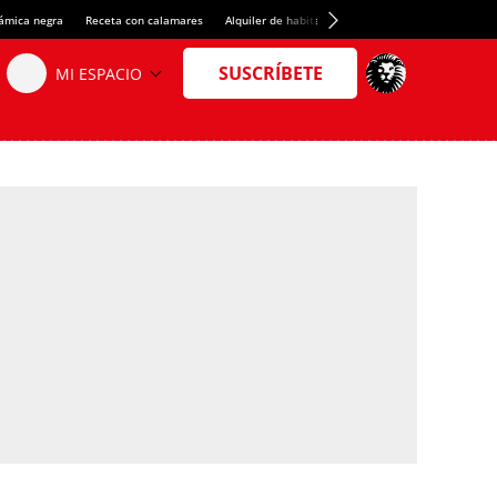
rámica negra
Receta con calamares
Alquiler de habitaciones en España
Crédito del