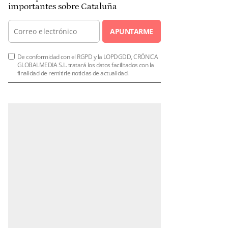
importantes sobre Cataluña
APUNTARME
De conformidad con el RGPD y la LOPDGDD, CRÓNICA
GLOBALMEDIA S.L. tratará los datos facilitados con la
finalidad de remitirle noticias de actualidad.