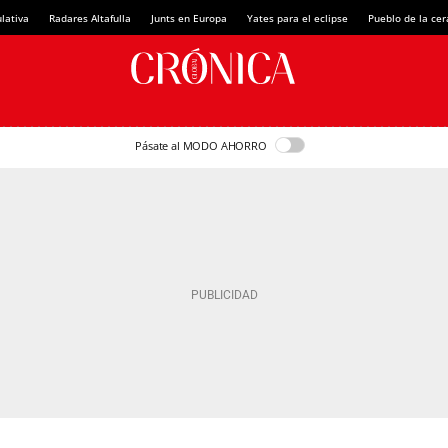
lativa
Radares Altafulla
Junts en Europa
Yates para el eclipse
Pueblo de la ce
Pásate al MODO AHORRO