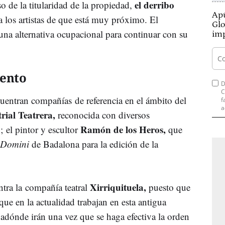
el derribo
so de la titularidad de la propiedad,
Apú
 los artistas de que está muy próximo. El
Glo
na alternativa ocupacional para continuar con su
imp
iento
D
C
uentran compañías de referencia en el ámbito del
f
a
rial Teatrera,
reconocida con diversos
Ramón de los Heros,
o; el pintor y escultor
que
Domini
de Badalona para la edición de la
Xirriquituela,
ntra la compañía teatral
puesto que
 que en la actualidad trabajan en esta antigua
 adónde irán una vez que se haga efectiva la orden