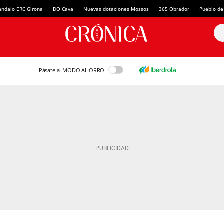
ándalo ERC Girona
DO Cava
Nuevas dotaciones Mossos
365 Obrador
Pueblo de
Pásate al MODO AHORRO