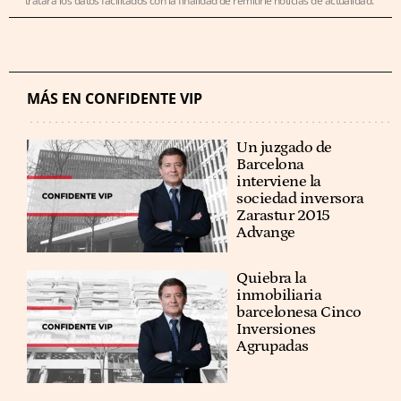
tratará los datos facilitados con la finalidad de remitirle noticias de actualidad.
MÁS EN CONFIDENTE VIP
Un juzgado de
Barcelona
interviene la
sociedad inversora
Zarastur 2015
Advange
Quiebra la
inmobiliaria
barcelonesa Cinco
Inversiones
Agrupadas