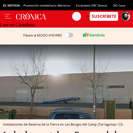
ES NOTICIA:
Promoción inmobiliaria Menorca
Escándalo ERC Girona
DO Cava
N
Leer en Castellano
Pásate al MODO AHORRO
Instalaciones de Reserva de la Tierra en Les Borges del Camp (Tarragona) / CG