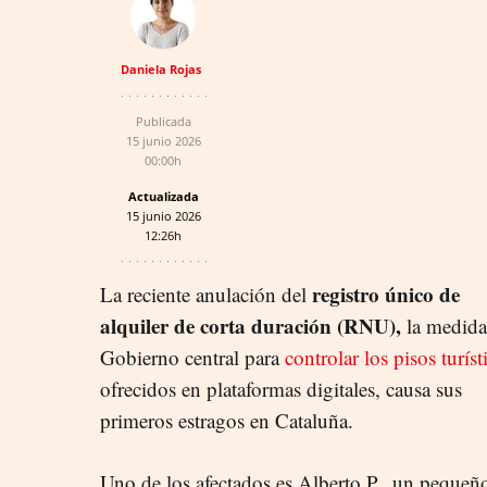
Daniela Rojas
Publicada
15 junio 2026
00:00h
Actualizada
15 junio 2026
12:26h
registro único de
La reciente anulación del
alquiler de corta duración (RNU),
la medida
Gobierno central para
controlar los pisos turíst
ofrecidos en plataformas digitales, causa sus
primeros estragos en Cataluña.
Uno de los afectados es Alberto P., un pequeñ