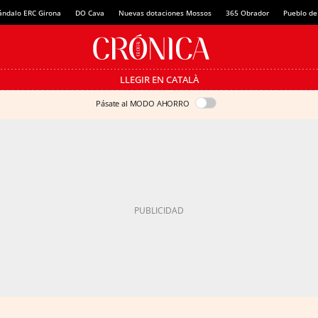
ándalo ERC Girona
DO Cava
Nuevas dotaciones Mossos
365 Obrador
Pueblo de
LLEGIR EN CATALÀ
Pásate al MODO AHORRO