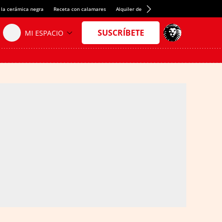
 la cerámica negra
Receta con calamares
Alquiler de habitaciones en España
Créd