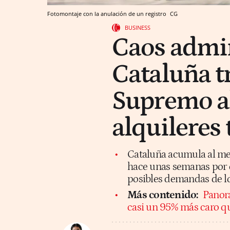
Fotomontaje con la anulación de un registro
CG
BUSINESS
Caos admin
Cataluña tr
Supremo al
alquileres 
Cataluña acumula al me
hace unas semanas por el
posibles demandas de lo
Más contenido:
Panora
casi un 95% más caro qu