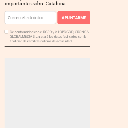
importantes sobre Cataluña
APUNTARME
De conformidad con el RGPD y la LOPDGDD, CRÓNICA
GLOBALMEDIA S.L. tratará los datos facilitados con la
finalidad de remitirle noticias de actualidad.