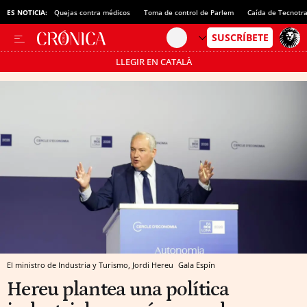
ES NOTICIA:
Quejas contra médicos
Toma de control de Parlem
Caída de Tecnotr
LLEGIR EN CATALÀ
Pásate al MODO AHORRO
El ministro de Industria y Turismo, Jordi Hereu
Gala Espín
Hereu plantea una política