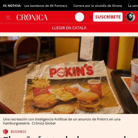
ES NOTICIA:
Los bandazos de AX Partners
Carrera por la alcaldía de Girona
La sec
LLEGIR EN CATALÀ
Pásate al MODO AHORRO
Una recreación con Inteligencia Artificial de un anuncio de Pokin's en una
hamburguesería
Crónica Global
BUSINESS