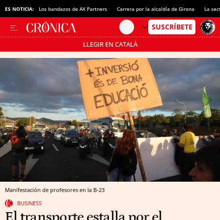
ES NOTICIA:
Los bandazos de AX Partners
Carrera por la alcaldía de Girona
La sec
LLEGIR EN CATALÀ
Pásate al MODO AHORRO
Manifestación de profesores en la B-23
BUSINESS
El transporte estalla por el