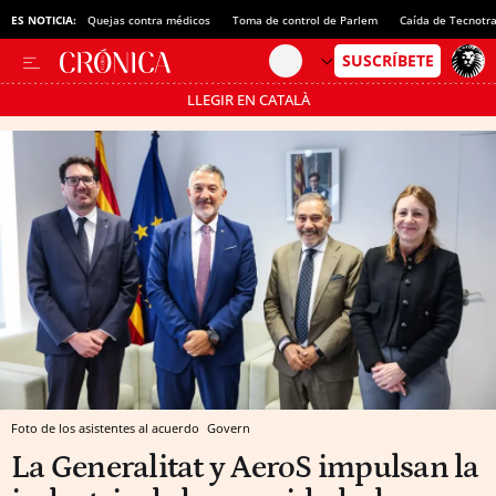
ES NOTICIA:
Quejas contra médicos
Toma de control de Parlem
Caída de Tecnotr
LLEGIR EN CATALÀ
Pásate al MODO AHORRO
Foto de los asistentes al acuerdo
Govern
La Generalitat y AeroS impulsan la