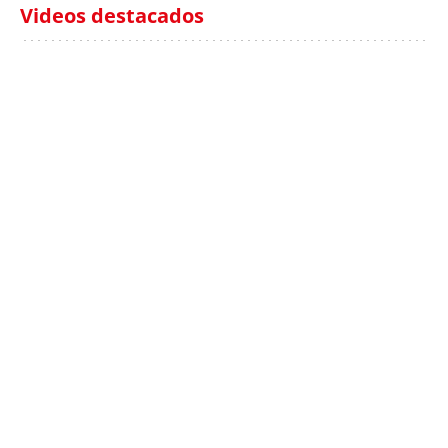
Videos destacados
Italia investiga el
Protecció Civil alerta de
hallazgo de bolsas con
un aumento de los
millones en una playa
ahogamientos
de Sicilia