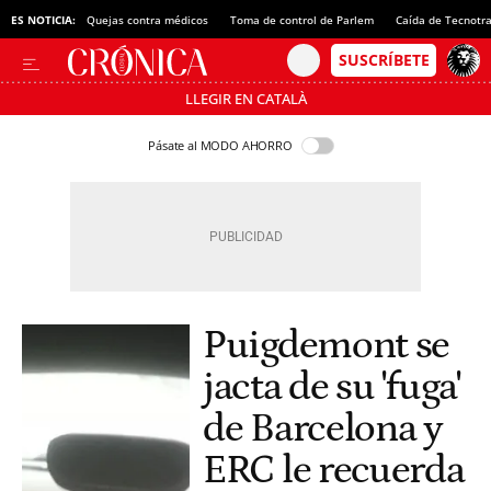
ES NOTICIA:
Quejas contra médicos
Toma de control de Parlem
Caída de Tecnotr
LLEGIR EN CATALÀ
Pásate al MODO AHORRO
Puigdemont se
jacta de su 'fuga'
de Barcelona y
ERC le recuerda