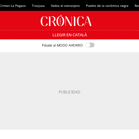
Crimen La Pegaso
Tracjusa
Habla el extranjero
Pueblo de la cerámica negra
Re
LLEGIR EN CATALÀ
Pásate al MODO AHORRO