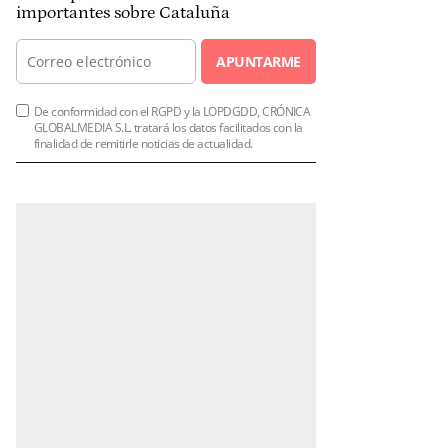
importantes sobre Cataluña
APUNTARME
De conformidad con el RGPD y la LOPDGDD, CRÓNICA
GLOBALMEDIA S.L. tratará los datos facilitados con la
finalidad de remitirle noticias de actualidad.