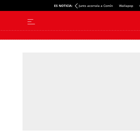
ES NOTICIA:
Junts acorrala a Comín
Wallapop