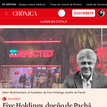
ES NOTICIA:
Quejas contra médicos
Toma de control de Parlem
Caída de Tecnotr
LLEGIR EN CATALÀ
Pásate al MODO AHORRO
Kabir-Mulchandani, el fundador de Five Holdings, dueño de Pachá
BUSINESS
Five Holdings, dueño de Pachá,