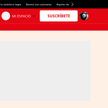
 la cerámica negra
Receta con calamares
Alquiler de habitaciones en España
Créd