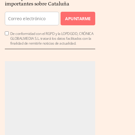
importantes sobre Cataluña
APUNTARME
De conformidad con el RGPD y la LOPDGDD, CRÓNICA
GLOBALMEDIA S.L. tratará los datos facilitados con la
finalidad de remitirle noticias de actualidad.