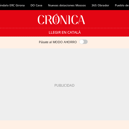
ándalo ERC Girona
DO Cava
Nuevas dotaciones Mossos
365 Obrador
Pueblo de
LLEGIR EN CATALÀ
Pásate al MODO AHORRO