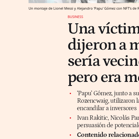
Un montaje de Lionel Messi y Alejandro 'Papu' Gómez con NFT's de
BUSINESS
Una víctim
dijeron a 
sería vecin
pero era m
‘Papu’ Gómez, junto a s
Rozencwaig, utilizaron 
encandilar a inversores
Ivan Rakitic, Nicolás P
persuasión de potenciale
Contenido relacionad