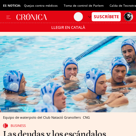
ES NOTICIA:
Quejas contra médicos
Toma de control de Parlem
Caída de Tecnotr
LLEGIR EN CATALÀ
Pásate al MODO AHORRO
Equipo de waterpolo del Club Natació Granollers
CNG
BUSINESS
Las deudas y los escándalos