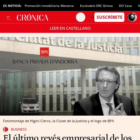
ES NOTICIA:
Promoción inmobiliaria Menorca
Escándalo ERC Girona
DO Cava
N
LEER EN CASTELLANO
Pásate al MODO AHORRO
Fotomontaje de Higini Cierco, la Ciutat de la Justicia y el logo de BPA
BUSINESS
El último revés empresarial de los